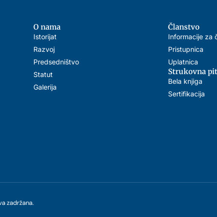
O nama
Članstvo
Istorijat
Informacije za 
Razvoj
Pristupnica
Predsedništvo
Uplatnica
Strukovna pi
Statut
Bela knjiga
Galerija
Sertifikacija
ava zadržana.