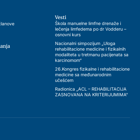
Vesti
Škola manuelne limfne drenaže i
članove
lečenja limfedema po dr Vodderu –
osnovni kurs
Nacionalni simpozijum „Uloga
tanja
rehabilitacione medicine i fizikalnih
modaliteta u tretmanu pacijenata sa
karcinomom“
26.Kongres fizikalne i rehabilitacione
medicine sa međunarodnim
učešćem
Radionica „ACL – REHABILITACIJA
ZASNOVANA NA KRITERIJUMIMA“