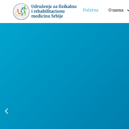
Početna
O nama