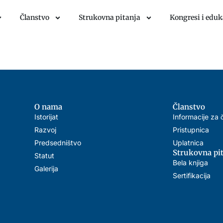
Članstvo
Strukovna pitanja
Kongresi i eduk
O nama
Članstvo
Istorijat
Informacije za 
Razvoj
Pristupnica
Predsedništvo
Uplatnica
Strukovna pi
Statut
Bela knjiga
Galerija
Sertifikacija