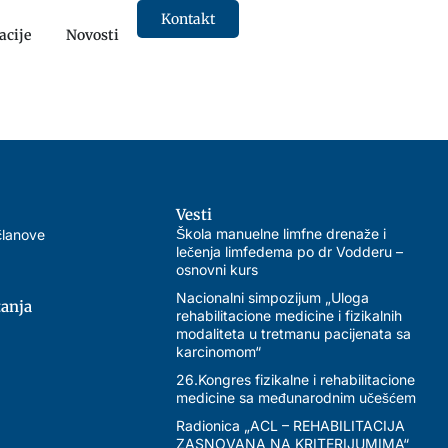
Kontakt
acije
Novosti
Vesti
Škola manuelne limfne drenaže i
članove
lečenja limfedema po dr Vodderu –
osnovni kurs
Nacionalni simpozijum „Uloga
tanja
rehabilitacione medicine i fizikalnih
modaliteta u tretmanu pacijenata sa
karcinomom“
26.Kongres fizikalne i rehabilitacione
medicine sa međunarodnim učešćem
Radionica „ACL – REHABILITACIJA
ZASNOVANA NA KRITERIJUMIMA“