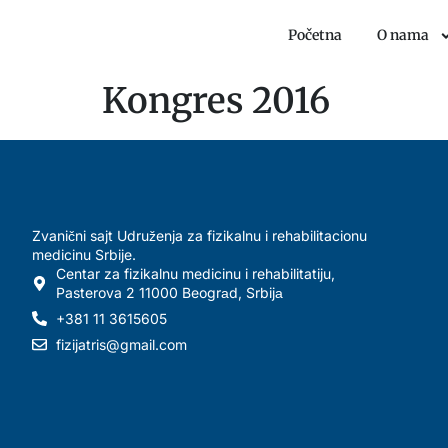
Početna
O nama
Kongres 2016
Zvanični sajt Udruženja za fizikalnu i rehabilitacionu
medicinu Srbije.
Centar za fizikalnu medicinu i rehabilitatiju,
Pasterova 2 11000 Beogrаd, Srbijа
+381 11 3615605
fizijatris@gmail.com