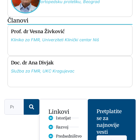
ortopedsku protetiku, Beograd
Članovi
Prof. dr Vesna Živković
Klinika za FMR, Univerziteti Klinički centar Niš
Doc. dr Ana Divjak
Služba za FMR, UKC Kragujevac
Linkovi
Pretplatite
se za
Istorijat
najnovije
Razvoj
vesti
Predsedništvo