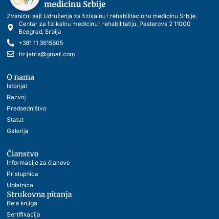
Zvanični sajt Udruženja za fizikalnu i rehabilitacionu medicinu Srbije.
Centar za fizikalnu medicinu i rehabilitatiju, Pasterova 2 11000
Beogrаd, Srbijа
+381 11 3615605
fizijatris@gmail.com
O nama
Istorijat
Razvoj
Predsedništvo
Statut
Galerija
Članstvo
Informacije za članove
Pristupnica
Uplatnica
Strukovna pitanja
Bela knjiga
Sertifikacija