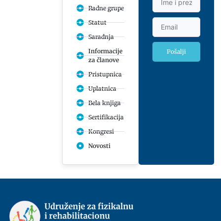
Radne grupe
Statut
Saradnja
Informacije
Pošalji
za članove
Pristupnica
Uplatnica
Bela knjiga
Sertifikacija
Kongresi
Novosti